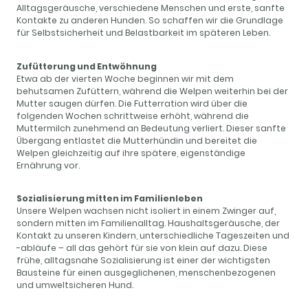
Alltagsgeräusche, verschiedene Menschen und erste, sanfte
Kontakte zu anderen Hunden. So schaffen wir die Grundlage
für Selbstsicherheit und Belastbarkeit im späteren Leben.
Zufütterung und Entwöhnung
Etwa ab der vierten Woche beginnen wir mit dem
behutsamen Zufüttern, während die Welpen weiterhin bei der
Mutter saugen dürfen. Die Futterration wird über die
folgenden Wochen schrittweise erhöht, während die
Muttermilch zunehmend an Bedeutung verliert. Dieser sanfte
Übergang entlastet die Mutterhündin und bereitet die
Welpen gleichzeitig auf ihre spätere, eigenständige
Ernährung vor.
Sozialisierung mitten im Familienleben
Unsere Welpen wachsen nicht isoliert in einem Zwinger auf,
sondern mitten im Familienalltag. Haushaltsgeräusche, der
Kontakt zu unseren Kindern, unterschiedliche Tageszeiten und
-abläufe – all das gehört für sie von klein auf dazu. Diese
frühe, alltagsnahe Sozialisierung ist einer der wichtigsten
Bausteine für einen ausgeglichenen, menschenbezogenen
und umweltsicheren Hund.