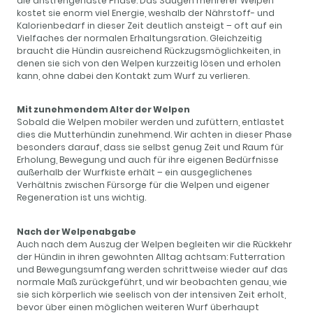
die anstrengendste Phase: Das Säugen mehrerer Welpen
kostet sie enorm viel Energie, weshalb der Nährstoff- und
Kalorienbedarf in dieser Zeit deutlich ansteigt – oft auf ein
Vielfaches der normalen Erhaltungsration. Gleichzeitig
braucht die Hündin ausreichend Rückzugsmöglichkeiten, in
denen sie sich von den Welpen kurzzeitig lösen und erholen
kann, ohne dabei den Kontakt zum Wurf zu verlieren.
Mit zunehmendem Alter der Welpen
Sobald die Welpen mobiler werden und zufüttern, entlastet
dies die Mutterhündin zunehmend. Wir achten in dieser Phase
besonders darauf, dass sie selbst genug Zeit und Raum für
Erholung, Bewegung und auch für ihre eigenen Bedürfnisse
außerhalb der Wurfkiste erhält – ein ausgeglichenes
Verhältnis zwischen Fürsorge für die Welpen und eigener
Regeneration ist uns wichtig.
Nach der Welpenabgabe
Auch nach dem Auszug der Welpen begleiten wir die Rückkehr
der Hündin in ihren gewohnten Alltag achtsam: Futterration
und Bewegungsumfang werden schrittweise wieder auf das
normale Maß zurückgeführt, und wir beobachten genau, wie
sie sich körperlich wie seelisch von der intensiven Zeit erholt,
bevor über einen möglichen weiteren Wurf überhaupt